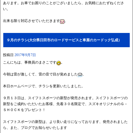
あります。お車でお困りのことがございましたら、お気軽におたずねくださ
い。
出来る限り対応させていただきます
。
９月のチラシ(大分県日田市のロードサービスと車屋のカードック弘成）
投稿日
2017年9月7日
こんにちは、事務員のまさこです
。
今朝は雷が激しくて、雷の音で目が覚めました
。
本日ホームページで、チラシを更新いたしました。
９月１３日は、スイフトスポーツの新型が発売されます。スイフトスポーツの
新型をご成約いただいたお客様、先着３０名限定で、スズキオリジナルのＧ－
ＳＨＯＣＫをプレゼント！
スイフトスポーツの新型は、より良い走りになっております、発売されました
ら、また、ブログでお知らせいたします