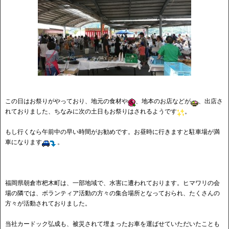
この日はお祭りがやっており、地元の食材や
、地本のお店などが
、出店さ
れておりました、ちなみに次の土日もお祭りはされるようです
。
もし行くなら午前中の早い時間がお勧めです。お昼時に行きますと駐車場が満
車になります
。
福岡県朝倉市杷木町は、一部地域で、水害に遭われております。ヒマワリの会
場の隣では、ボランティア活動の方々の集合場所となっておられ、たくさんの
方々が活動されておりました。
当社カードック弘成も、被災されて埋まったお車を運ばせていただいたことも