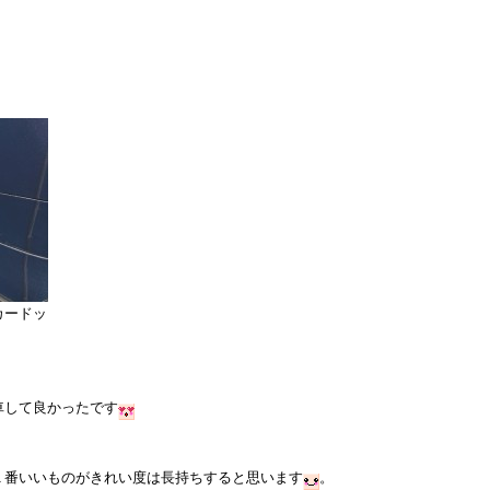
カードッ
車して良かったです
１番いいものがきれい度は長持ちすると思います
。