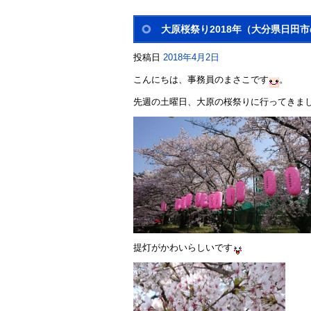
大原桜祭り2018年（大分県日田
投稿日
2018年4月2日
こんにちは、事務員のまさこです
。
先週の土曜日、大原の桜祭りに行ってきま
提灯がかわいらしいです