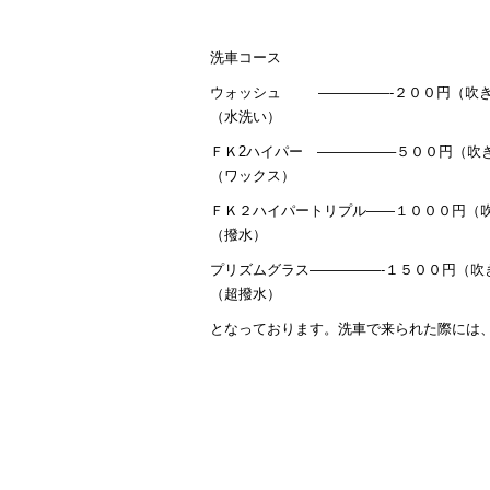
洗車コース
ウォッシュ —————-２００円（吹き
（水洗い）
ＦＫ2ハイパー —————–５００円（吹
（ワックス）
ＦＫ２ハイパートリプル——１０００円（
（撥水）
プリズムグラス—————-１５００円（吹
（超撥水）
となっております。洗車で来られた際には