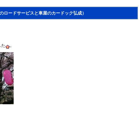
市のロードサービスと車屋のカードック弘成）
した
。