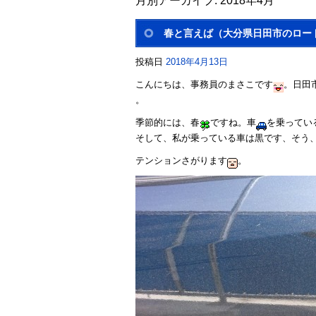
月別アーカイブ:
2018年4月
春と言えば（大分県日田市のロー
投稿日
2018年4月13日
こんにちは、事務員のまさこです
。日田
。
季節的には、春
ですね。車
を乗ってい
そして、私が乗っている車は黒です、そう
テンションさがります
。