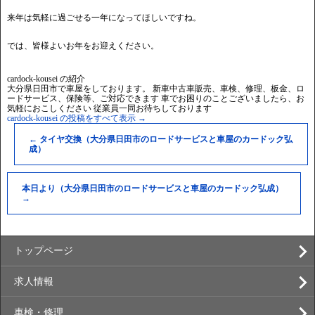
来年は気軽に過ごせる一年になってほしいですね。
では、皆様よいお年をお迎えください。
cardock-kousei の紹介
大分県日田市で車屋をしております。 新車中古車販売、車検、修理、板金、ロ
ードサービス、保険等、ご対応できます 車でお困りのことございましたら、お
気軽におこしください 従業員一同お待ちしております
cardock-kousei の投稿をすべて表示
→
←
タイヤ交換（大分県日田市のロードサービスと車屋のカードック弘
成）
本日より（大分県日田市のロードサービスと車屋のカードック弘成）
→
トップページ
求人情報
車検・修理