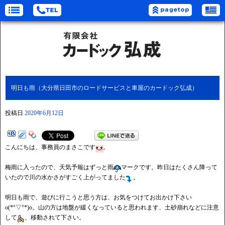
明日も雨（大分県日田市のロードサービスと車屋のカードック弘成）
投稿日
2020年6月12日
こんにちは、事務員のまさこです
。
梅雨に入ったので、天気予報はずっと雨
マークです。昨日はたくさん降って
いたので川の水かさがすごく上がってました
。
明日も雨で、遊びに行こうと思う方は、お気をつけてお出かけ下さい
o(*°▽°*)o。山の方は地盤が緩くなっていると思われます、土砂崩れなどに注意
して
、移動されて下さい。