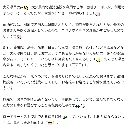
大分県民のみ
、大分県内で宿泊施設を利用する際、割引クーポンが、利用で
きるということでしたが、大盛況につき、締め切られました
。
宿泊施設は、別府で老舗の三泉閣さんという、旅館が倒産されたとか、外国の
お客さんを多くお迎えしていたので、コロナウイルスの影響がすごかったので
しょうね
。
別府、湯布院、湯平、筋湯、日田、宝泉寺、長者原、久住、牧ノ戸温泉などな
ど、大分県内では、数え出すといくつあるかわからないくらいの、多くの♨温
泉があり、そこに立っているし宿泊施設もたくさんあります
。おんせん県と
名乗るに恥じないくらいだと思っていますo(￣▽￣)ｄ。
こんな時だから、気をつけて、お泊まりにきてほしいと思っております。宿泊
施設も、いろいろな対策をしており、お客様をお迎えする準備を整えているそ
うです。
旅先で、お車の調子が悪くなったり、事故をして、自分で、運転できなくなっ
た方のお車をお運びすることも私共の仕事です
。
ロードサービスを使用できる仁意保険
が、ございます。お困りにならないよ
うに、見直しをお勧めします
。