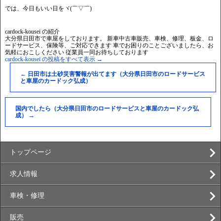
では、今日もいい日をヾ(￣▽￣)
cardock-kousei の紹介
大分県日田市で車屋をしております。 新車中古車販売、車検、修理、板金、ロ
ードサービス、保険等、ご対応できます 車でお困りのことございましたら、お
気軽におこしください 従業員一同お待ちしております
cardock-kousei の投稿をすべて表示
→
←
日田市は土砂災害警報が出てます（大分県日田市のロードサービス
と車屋のカードック弘成）
国内でしたら（大分県日田市のロードサービスと車屋のカードック弘
成）
→
トップページ
求人情報
車検・修理
販売